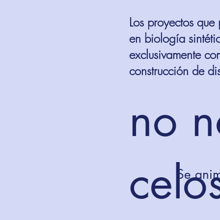
Los proyectos que 
en biología sintét
exclusivamente com
construcción de di
no n
celo
Se anim