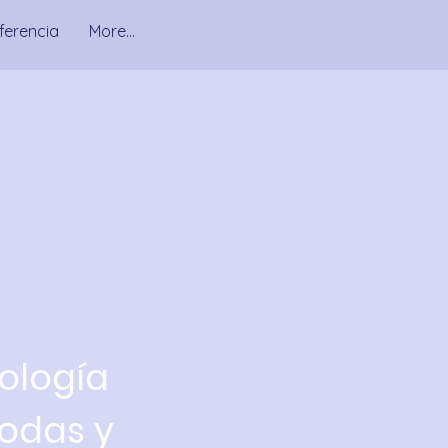
ferencia
More...
ología
todas y