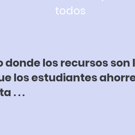
todos
donde los recursos son 
e los estudiantes ahorre
rta
...