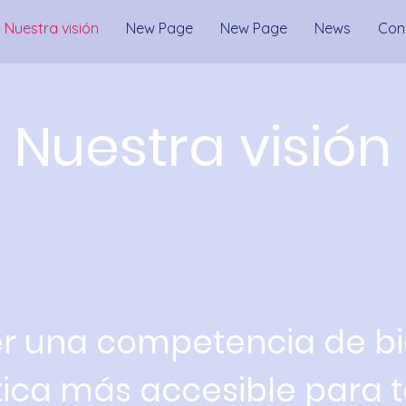
Nuestra visión
New Page
New Page
News
Con
Nuestra visión
r una competencia de bi
tica más accesible para 